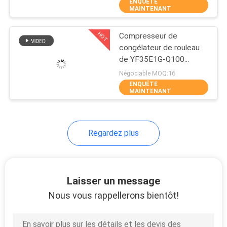
ENQUÊTE
MAINTENANT
VISITE
HOT
Compresseur de
D'USINE
6
congélateur de rouleau
de YF35E1G-Q100
Unité de
CONTRÔLE
Invotech
Négociable MOQ:16
condensation semi
ENQUÊTE
DE
MAINTENANT
hermétique
QUALITÉ
Regardez plus
CONTACTEZ-
74
NOUS
Unité de
Laisser un message
DEMANDEZ
condensation
Nous vous rappellerons bientôt!
UNE
refroidie par air
CITATION