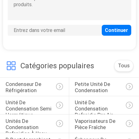
PLAN
37
DU
Unités de
SITE
condensation
refroidies à l'eau
POLITIQUE
Catégories populaires
Tous
DE
CONFIDENTIALITÉ
Condenseur De 
Petite Unité De 
21
Réfrigération
Condensation
Vaporisateurs de
Unité De 
Unité De 
Condensation Semi 
Condensation 
pièce fraîche
Hermétique
Refroidie Par Air
Unités De 
Vaporisateurs De 
Condensation 
Pièce Fraîche
Refroidies À L'eau