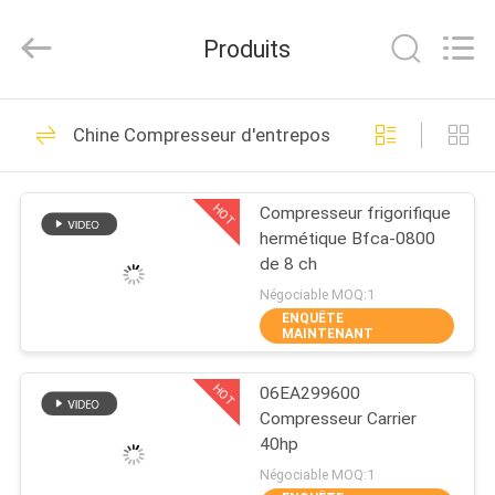
Shanghai KUB
Refrigeration
Equipment
Produits
Co.,
Ltd..
All
Rights
Reserved.
MAISON
118
Chine Compresseur d'entreposage au froid
condenseur de
PRODUITS
réfrigération
HOT
Compresseur frigorifique
hermétique Bfca-0800
VR
de 8 ch
SHOW
Négociable MOQ:1
ENQUÊTE
MAINTENANT
16
AU
Petite unité de
HOT
06EA299600
SUJET
Compresseur Carrier
DE
condensation
40hp
NOUS
Négociable MOQ:1