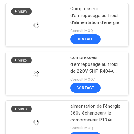
Compresseur
7
d'entreposage au froid
Portes
d'alimentation d'énergie
de R134A 575V avec 2
Consult MOQ:1
d'entreposage au
cylindres
CONTACT
froid
compresseur
d'entreposage au froid
de 220V 5HP R404A
110
décharge de 5/8 pouce
Consult MOQ:1
Compresseur
CONTACT
d'entreposage au
alimentation de l'énergie
froid
380v échangeant le
compresseur R134a
15HP
Consult MOQ:1