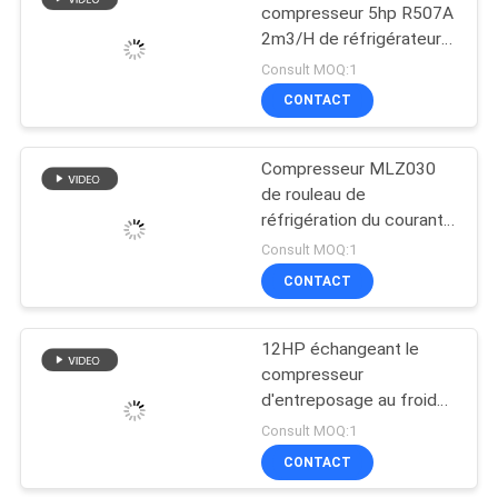
compresseur 5hp R507A
2m3/H de réfrigérateur
14
de l'huile 1.6L
Consult MOQ:1
D dactylographient
CONTACT
le vaporisateur
Compresseur MLZ030
de rouleau de
réfrigération du courant
alternatif 4hp avec de
Consult MOQ:1
l'huile 1.6L
CONTACT
36
échangeur de
12HP échangeant le
compresseur
chaleur à plaques
d'entreposage au froid
pour la pompe à chaleur
Consult MOQ:1
d'énergie d'air
CONTACT