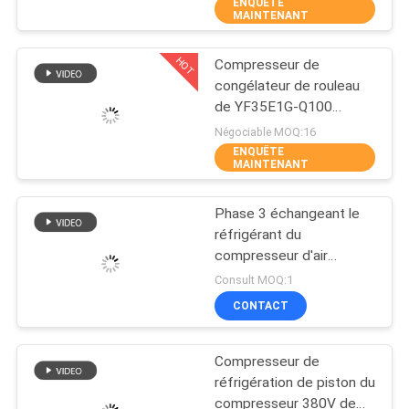
ENQUÊTE
MAINTENANT
VISITE
HOT
Compresseur de
D'USINE
14
congélateur de rouleau
de YF35E1G-Q100
Unité de
CONTRÔLE
Invotech
Négociable MOQ:16
condensation semi
ENQUÊTE
DE
MAINTENANT
hermétique
QUALITÉ
Phase 3 échangeant le
réfrigérant du
CONTACTEZ-
compresseur d'air
74
MT40JH4BVE R22
NOUS
Consult MOQ:1
Unité de
CONTACT
NOUVELLES
condensation
Compresseur de
refroidie par air
réfrigération de piston du
CAS
compresseur 380V de