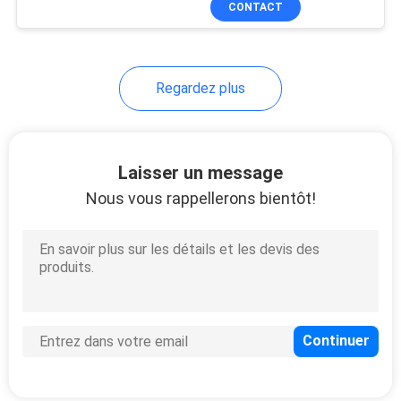
CONTACT
32
pièces
d'entreposage au
Regardez plus
froid
Laisser un message
Nous vous rappellerons bientôt!