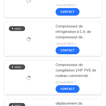
l'entreposage 2HES-2 au
Consult MOQ:1
froid
DEMANDEZ
CONTACT
37
UNE
Unités de
Compresseur de
CITATION
réfrigération à C.A. de
condensation
compresseur de
chambre froide de 4EC-
PLAN
refroidies à l'eau
Consult MOQ:1
6.2Y 4EES-6Y
CONTACT
DU
SITE
Compresseur de
21
congélation 2HP PVE de
POLITIQUE
Vaporisateurs de
rouleau commercial
oléiforme
DE
Consult MOQ:1
pièce fraîche
CONTACT
CONFIDENTIALITÉ
déplacement du