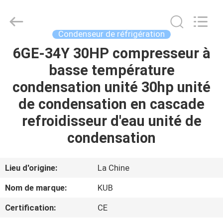
Shanghai KUB
Refrigeration
Equipment
Co.,
Ltd..
Condenseur de réfrigération
All
Rights
Reserved.
6GE-34Y 30HP compresseur à
MAISON
basse température
PRODUITS
condensation unité 30hp unité
de condensation en cascade
VR
refroidisseur d'eau unité de
SHOW
condensation
AU
Lieu d'origine:
La Chine
SUJET
Nom de marque:
KUB
DE
Certification:
CE
NOUS