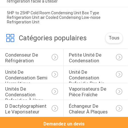
réfrigération facile à utiliser
5HP to 25HP Cold Room Condensing Unit Box Type
Refrigeration Unit air Cooled Condensing Low-noise
Refrigeration Unit
Catégories populaires
Tous
Condenseur De 
Petite Unité De 
Réfrigération
Condensation
Unité De 
Unité De 
Condensation Semi 
Condensation 
Hermétique
Refroidie Par Air
Unités De 
Vaporisateurs De 
Condensation 
Pièce Fraîche
Refroidies À L'eau
D Dactylographient 
Échangeur De 
Le Vaporisateur
Chaleur À Plaques
Demandez un devis