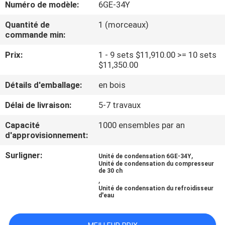
Numéro de modèle:
6GE-34Y
VISITE
Quantité de
1 (morceaux)
commande min:
D'USINE
Prix:
1 - 9 sets $11,910.00 >= 10 sets
$11,350.00
CONTRÔLE
Détails d'emballage:
en bois
DE
QUALITÉ
Délai de livraison:
5-7 travaux
Capacité
1000 ensembles par an
d'approvisionnement:
CONTACTEZ-
NOUS
Surligner:
,
Unité de condensation 6GE-34Y
Unité de condensation du compresseur
de 30 ch
,
DEMANDEZ
Unité de condensation du refroidisseur
d'eau
UNE
CITATION