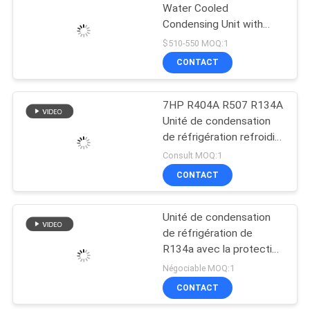
Water Cooled
Condensing Unit with
380V Voltage R-22/R-
$510-550 MOQ:1
404A Refrigerant and
CONTACT
+10 to -18℃ Cooling
Capacity
7HP R404A R507 R134A
Unité de condensation
de réfrigération refroidie
par air
Consult MOQ:1
CONTACT
Unité de condensation
de réfrigération de
R134a avec la protection
d'inversion de phase
Négociable MOQ:1
CONTACT