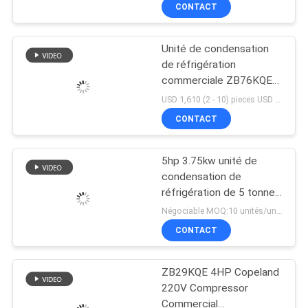
commerciale refroidie à
CONTACT
l'eau
VISITE
Unité de condensation
D'USINE
de réfrigération
commerciale ZB76KQE-
CONTRÔLE
10HP et unité de
USD 1,610 (2 - 10) pieces USD 1,534 >= 11 pieces MOQ:2 (pieces)
condensation R404A
DE
CONTACT
pour chambre froide
QUALITÉ
5hp 3.75kw unité de
condensation de
CONTACTEZ-
réfrigération de 5 tonnes
Bfs51 Ca0500 pour des
NOUS
Négociable MOQ:10 unités/unité
restaurants d'hôtels
CONTACT
NOUVELLES
ZB29KQE 4HP Copeland
220V Compressor
CAS
Commercial