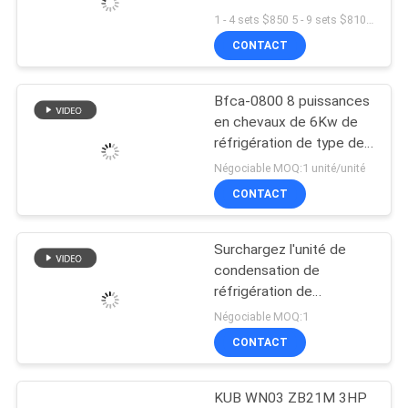
Refrigeration Condensing
1 - 4 sets $850 5 - 9 sets $810 >= 10 sets $800 MOQ:1 ensemble
Unit air Cooled
DEMANDEZ
CONTACT
Condenser Unit for Cold
UNE
Room
Bfca-0800 8 puissances
CITATION
en chevaux de 6Kw de
réfrigération de type de
condensation de l'unité U
PLAN
Négociable MOQ:1 unité/unité
semi - compresseur
CONTACT
DU
hermétique pour le
SITE
coldroom
Surchargez l'unité de
condensation de
POLITIQUE
réfrigération de
protection avec le
DE
Négociable MOQ:1
vaporisateur à
CONTACT
CONFIDENTIALITÉ
refroidissement par eau
et le condensateur
KUB WN03 ZB21M 3HP