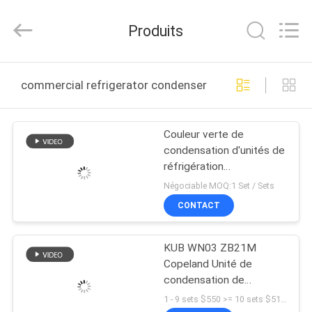
Shanghai KUB
Refrigeration
Equipment
Produits
Co.,
Ltd..
All
Rights
Reserved.
MAISON
commercial refrigerator condenser fabrication en ligne
PRODUITS
Couleur verte de
condensation d'unités de
VR
réfrigération
SHOW
commerciale de basse
Négociable MOQ:1 Set / Sets
température de R404a
CONTACT
10 puissances en
AU
chevaux
KUB WN03 ZB21M
SUJET
Copeland Unité de
DE
condensation de
réfrigération
NOUS
1 - 9 sets $550 >= 10 sets $510 MOQ:1 ensemble