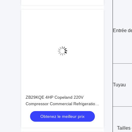
Entrée d
Tuyau
ZB29KQE 4HP Copeland 220V
Compressor Commercial Refrigeration
Condensing Unit air Cooled Condenser
Obtenez le meilleur prix
Unit for Cold Room
Tailles