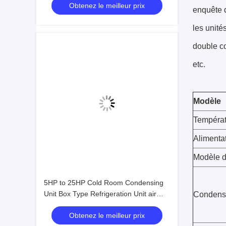
Obtenez le meilleur prix
Unité de réfrigération facile à utiliser
enquête d
les unit
double co
etc.
Modèle
Températ
Alimenta
Modèle 
5HP to 25HP Cold Room Condensing
Unit Box Type Refrigeration Unit air
Condens
Cooled Condensing Low-noise
Obtenez le meilleur prix
Refrigeration Unit