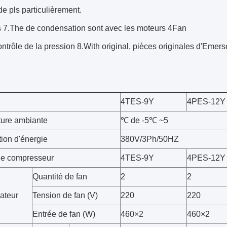
e pls particulièrement.
és 7.The de condensation sont avec les moteurs 4Fan
ntrôle de la pression 8.With original, pièces originales d'Emerson
4TES-9Y
4PES-12Y
ure ambiante
℃ de -5℃ ~5
tion d'énergie
380V/3Ph/50HZ
de compresseur
4TES-9Y
4PES-12Y
Quantité de fan
2
2
ateur
Tension de fan (V)
220
220
Entrée de fan (W)
460×2
460×2