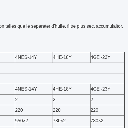
 telles que le separater d'huile, filtre plus sec, accumulaltor,
4NES-14Y
4HE-18Y
4GE -23Y
4NES-14Y
4HE-18Y
4GE -23Y
2
2
2
220
220
220
550×2
780×2
780×2