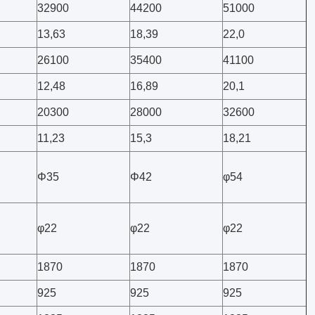
32900
44200
51000
13,63
18,39
22,0
26100
35400
41100
12,48
16,89
20,1
20300
28000
32600
11,23
15,3
18,21
Φ35
Φ42
φ54
φ22
φ22
φ22
1870
1870
1870
925
925
925