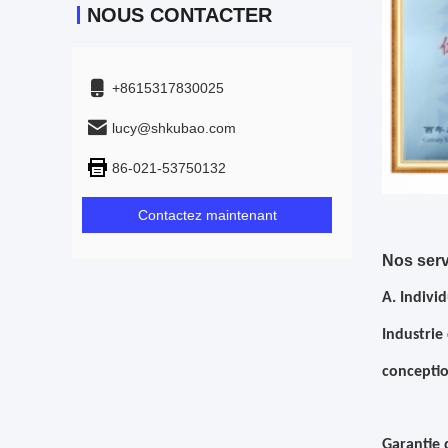
NOUS CONTACTER
+8615317830025
lucy@shkubao.com
86-021-53750132
Contactez maintenant
Nos serv
A. Indivi
Industrie
conceptio
Garantie 