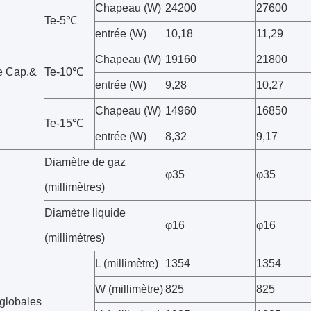
Chapeau (W)
24200
27600
Te-5℃
entrée (W)
10,18
11,29
Chapeau (W)
19160
21800
e Cap.&
Te-10℃
entrée (W)
9,28
10,27
Chapeau (W)
14960
16850
Te-15℃
entrée (W)
8,32
9,17
Diamètre de gaz
φ35
φ35
(millimètres)
Diamètre liquide
φ16
φ16
(millimètres)
L (millimètre)
1354
1354
W (millimètre)
825
825
 globales