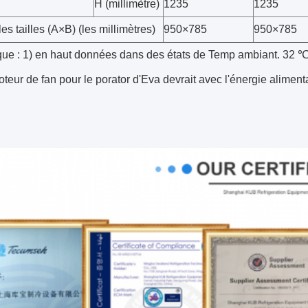
H (millimètre)
1235
1235
les tailles (A×B) (les millimètres)
950×785
950×785
e : 1) en haut données dans des états de Temp ambiant. 32 ℃
oteur de fan pour le porator d'Eva devrait avec l'énergie aliment