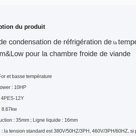
ption du produit
de condensation de réfrigération de
temp
la
m&Low pour la chambre froide de viande
For et basse température
ower : 10HP
: 4PES-12Y
: 8.67kw
uction : 35mm ; Ligne liquide : 16mm
 : la tension standard est
380V/50HZ/3PH, 460V/3PH/60HZ, si po