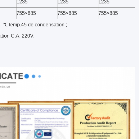
1235
1235
1235
755×885
755×885
755×885
, ℃ temp.45 de condensation ;
ation C.A. 220V.