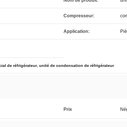
Nom de produit:
uni
Compresseur:
co
Application:
Piè
,
al de réfrigérateur
unité de condensation de réfrigérateur
Prix
Né