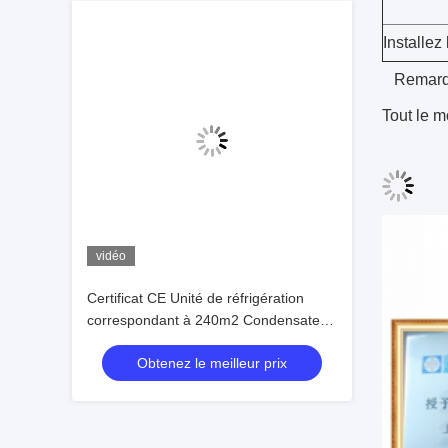
Installez 
Remarqu
Tout le m
vidéo
Certificat CE Unité de réfrigération
correspondant à 240m2 Condensateur
refroidi à l'air avec quatre ventilateurs
Obtenez le meilleur prix
25HP Compresseur à piston Unité de
condensation Prix