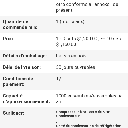
être conforme à l'annexe I du
présent
VISITE
Quantité de
1 (morceaux)
D'USINE
commande min:
Prix:
1 - 9 sets $1,200.00 , >= 10 sets
CONTRÔLE
$1,150.00
DE
Détails d'emballage:
Le cas en bois
QUALITÉ
Délai de livraison:
30 jours ouvrables
CONTACTEZ-
Conditions de
T/T
paiement:
NOUS
Capacité
1000 ensembles/ensembles par
d'approvisionnement:
an
DEMANDEZ
Surligner:
Compresseur à rouleaux de 5 HP
UNE
Condensateur
,
CITATION
Unité de condensation de réfrigération