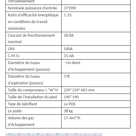
refroidissement
Nominale
puissance d'entrée
3719W
Ratio d'efficacité énergétique
1.33
en conditions de travail
nominales
Courant de fonctionnement
18.8A
nominal
LRA
140A
C.M.O.
31.4A
Diamètre du tuyau
- Un demi
d'échappement (pouces)
Diamètre du tuyau
7/8
d'aspiration (pouces)
Taille du compresseur L*W*H
239*239*463 mm
Taille de l'installation du pied
190*190
Type de lubrifiant
Le POE
Le poids
38 kg
³
Volume des gaz
17.4m
/h
d'échappement