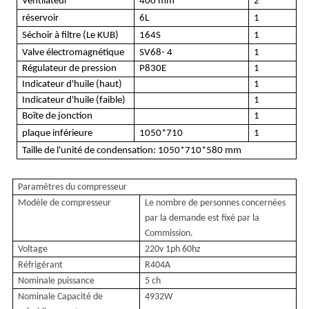
Ventilateur
400 mm
2
réservoir
6
L
1
Séchoir à filtre (
Le KUB
)
164
S
1
Valve électromagnétique
SV68
- 4
1
Régulateur de pression
P830E
1
Indicateur d'huile (haut)
1
Indicateur d'huile (faible)
1
Boîte de jonction
1
plaque inférieure
1050*710
1
Taille de l'unité de condensation: 1050*710*580 mm
Paramètres du compresseur
Modèle de compresseur
Le nombre de personnes concernées
par la demande est fixé par la
Commission.
Voltage
220v 1ph 60hz
Réfrigérant
R404A
Nominale
puissance
5 ch
Nominale
Capacité de
4932W