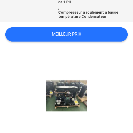
de 1 PH
,
Compresseur à roulement à basse
PLAN
température Condensateur
DU
MEILLEUR PRIX
SITE
POLITIQUE
DE
CONFIDENTIALITÉ