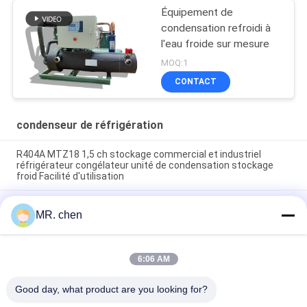
Équipement de
condensation refroidi à
l'eau froide sur mesure
MOQ:1
CONTACT
condenseur de réfrigération
R404A MTZ18 1,5 ch stockage commercial et industriel
réfrigérateur congélateur unité de condensation stockage
froid Facilité d'utilisation
BFS51 Chambre froide fiable Compresseur semi-hermétique
MR. chen
Unité de condensation de stockage à froid Unité de
réfrigération facile à utiliser
5HP to 25HP Cold Room Condensing Unit Box Type
6:06 AM
Refrigeration Unit air Cooled Condensing Low-noise
Refrigeration Unit
Good day, what product are you looking for?