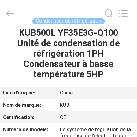
Shanghai KUB
Refrigeration
Equipment
Co.,
Ltd..
Condenseur de réfrigération
All
Rights
Reserved.
KUB500L YF35E3G-Q100
MAISON
Unité de condensation de
PRODUITS
réfrigération 1PH
Condensateur à basse
VR
température 5HP
SHOW
Lieu d'origine:
Chine
AU
Nom de marque:
KUB
SUJET
Certification:
CE
DE
Numéro de modèle:
Le système de régulation de la
NOUS
fréquence de l'électricité doit