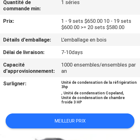
Quantité de
1 séries
commande min:
VISITE
Prix:
1 - 9 sets $650.00 10 - 19 sets
D'USINE
$600.00 >= 20 sets $580.00
Détails d'emballage:
L'emballage en bois
CONTRÔLE
Délai de livraison:
7-10days
DE
Capacité
1000 ensembles/ensembles par
QUALITÉ
d'approvisionnement:
an
Surligner:
Unité de condensation de la réfrigération
CONTACTEZ-
3hp
,
,
Unité de condensation Copeland
NOUS
Unité de condensation de chambre
froide 3 HP
DEMANDEZ
MEILLEUR PRIX
UNE
CITATION