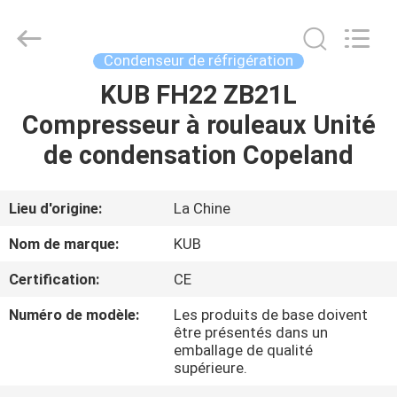
Shanghai KUB
Refrigeration
Equipment
Co.,
Ltd..
Condenseur de réfrigération
All
Rights
Reserved.
KUB FH22 ZB21L
MAISON
Compresseur à rouleaux Unité
PRODUITS
de condensation Copeland
VR
Lieu d'origine:
La Chine
SHOW
Nom de marque:
KUB
Certification:
CE
AU
Numéro de modèle:
Les produits de base doivent
SUJET
être présentés dans un
DE
emballage de qualité
supérieure.
NOUS