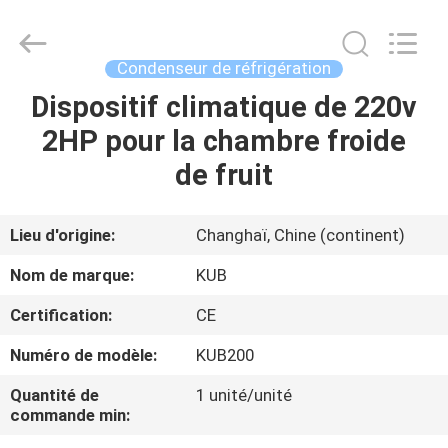
Shanghai KUB
Refrigeration
Equipment
Co.,
Ltd..
Condenseur de réfrigération
All
Rights
Reserved.
Dispositif climatique de 220v
MAISON
2HP pour la chambre froide
PRODUITS
de fruit
VR
Lieu d'origine:
Changhaï, Chine (continent)
SHOW
Nom de marque:
KUB
Certification:
CE
AU
Numéro de modèle:
KUB200
SUJET
DE
Quantité de
1 unité/unité
commande min:
NOUS