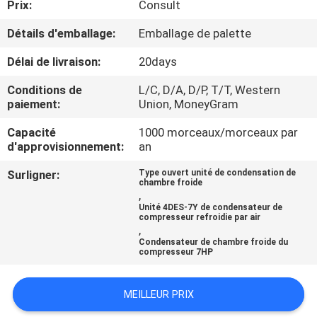
Prix:
Consult
VISITE
Détails d'emballage:
Emballage de palette
D'USINE
Délai de livraison:
20days
Conditions de
L/C, D/A, D/P, T/T, Western
CONTRÔLE
paiement:
Union, MoneyGram
DE
Capacité
1000 morceaux/morceaux par
d'approvisionnement:
an
QUALITÉ
Surligner:
Type ouvert unité de condensation de
chambre froide
CONTACTEZ-
,
Unité 4DES-7Y de condensateur de
NOUS
compresseur refroidie par air
,
Condensateur de chambre froide du
compresseur 7HP
DEMANDEZ
UNE
MEILLEUR PRIX
CITATION