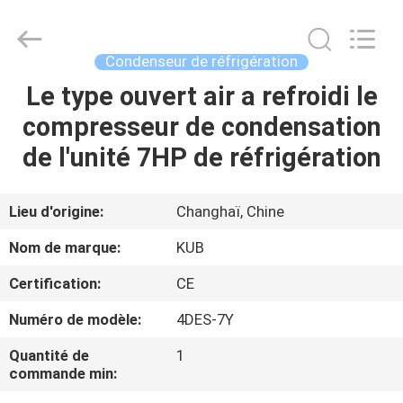
Shanghai KUB
Refrigeration
Equipment
Co.,
Ltd..
Condenseur de réfrigération
All
Rights
Reserved.
Le type ouvert air a refroidi le
MAISON
compresseur de condensation
PRODUITS
de l'unité 7HP de réfrigération
VR
Lieu d'origine:
Changhaï, Chine
SHOW
Nom de marque:
KUB
Certification:
CE
AU
Numéro de modèle:
4DES-7Y
SUJET
DE
Quantité de
1
commande min:
NOUS