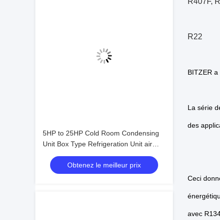
R407F, 
R22
BITZER a t
La série d
des appli
5HP to 25HP Cold Room Condensing
Unit Box Type Refrigeration Unit air
Cooled Condensing Low-noise
Obtenez le meilleur prix
Refrigeration Unit
Ceci donn
énergétiq
avec R134a