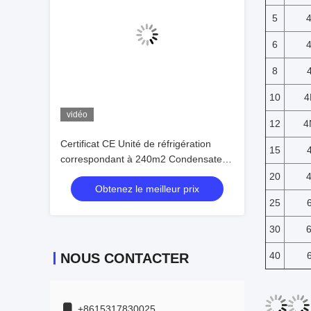
5
6
8
10
4
vidéo
12
4
Certificat CE Unité de réfrigération
15
correspondant à 240m2 Condensateur
refroidi à l'air avec quatre ventilateurs
20
Obtenez le meilleur prix
25HP Compresseur à piston Unité de
25
condensation Prix
30
40
NOUS CONTACTER
+8615317830025