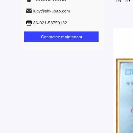
lucy@shkubao.com
86-021-53750132
Contactez maintenant