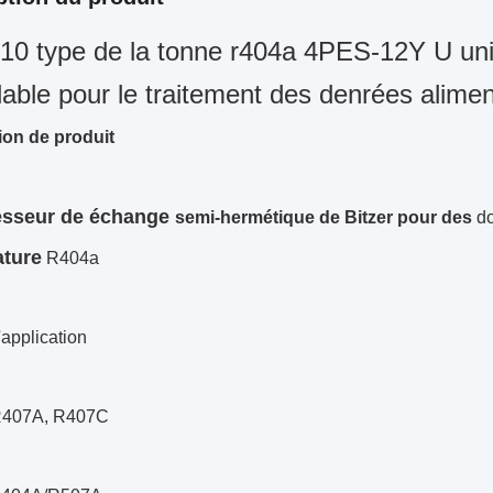
0 type de la tonne r404a 4PES-12Y U unité 
able pour le traitement des denrées alimen
ion de produit
sseur de
échange
semi-hermétique de Bitzer pour des
do
ature
R404a
'application
R407A, R407C