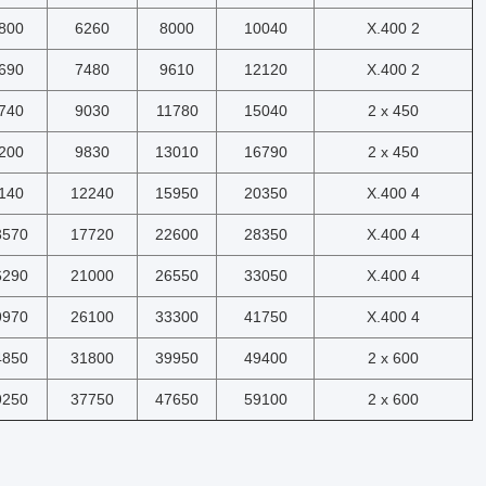
800
6260
8000
10040
X.400 2
690
7480
9610
12120
X.400 2
740
9030
11780
15040
2 x 450
200
9830
13010
16790
2 x 450
140
12240
15950
20350
X.400 4
3570
17720
22600
28350
X.400 4
6290
21000
26550
33050
X.400 4
9970
26100
33300
41750
X.400 4
4850
31800
39950
49400
2 x 600
9250
37750
47650
59100
2 x 600