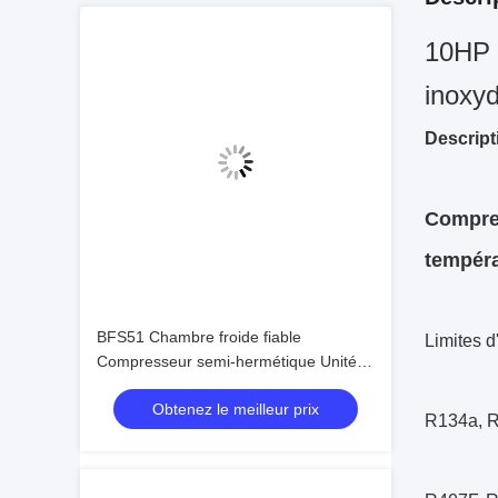
10HP 1
inoxyd
Descript
Compre
tempér
BFS51 Chambre froide fiable
Limites d
Compresseur semi-hermétique Unité
de condensation de stockage à froid
Obtenez le meilleur prix
Unité de réfrigération facile à utiliser
R134a, 