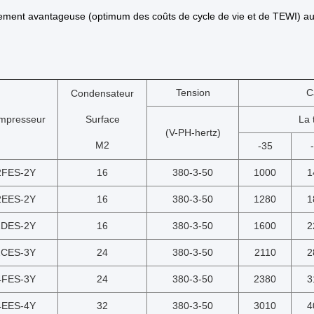
èrement avantageuse (optimum des coûts de cycle de vie et de TEWI) a
Tension
C
Condensateur
mpresseur
Surface
La 
(V-PH-hertz)
M2
-35
2FES-2Y
16
380-3-50
1000
1
2EES-2Y
16
380-3-50
1280
1
2DES-2Y
16
380-3-50
1600
2
2CES-3Y
24
380-3-50
2110
2
4FES-3Y
24
380-3-50
2380
3
4EES-4Y
32
380-3-50
3010
4