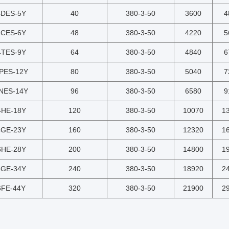
4DES-5Y
40
380-3-50
3600
4
4CES-6Y
48
380-3-50
4220
5
4TES-9Y
64
380-3-50
4840
6
PES-12Y
80
380-3-50
5040
7
NES-14Y
96
380-3-50
6580
9
4HE-18Y
120
380-3-50
10070
1
4GE-23Y
160
380-3-50
12320
1
6HE-28Y
200
380-3-50
14800
1
6GE-34Y
240
380-3-50
18920
2
6FE-44Y
320
380-3-50
21900
2