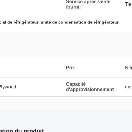
Service après-vente
Tie
fourni:
,
al de réfrigérateur
unité de condensation de réfrigérateur
Prix
Né
Capacité
+Plywood
moi
d'approvisionnement
ption du produit