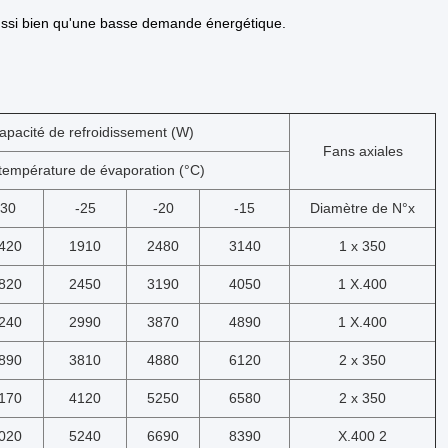
ussi bien qu'une basse demande énergétique.
apacité de refroidissement (W)
Fans axiales
température de évaporation (°C)
-30
-25
-20
-15
Diamètre de N°x
420
1910
2480
3140
1 x 350
820
2450
3190
4050
1 X.400
240
2990
3870
4890
1 X.400
890
3810
4880
6120
2 x 350
170
4120
5250
6580
2 x 350
020
5240
6690
8390
X.400 2