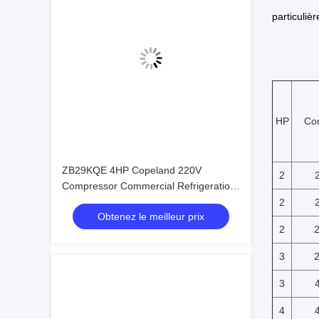
particuli
HP
Co
ZB29KQE 4HP Copeland 220V
2
Compressor Commercial Refrigeration
Condensing Unit air Cooled Condenser
2
Obtenez le meilleur prix
Unit for Cold Room
2
3
3
4