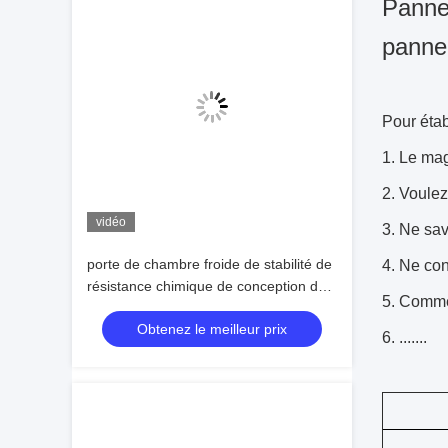
Pannea
pannea
Pour étab
1. Le mag
2. Voulez
vidéo
3. Ne sav
porte de chambre froide de stabilité de
4. Ne co
résistance chimique de conception de
5. Comme
Silding de portes d'entreposage au
Obtenez le meilleur prix
froid de 75mm 100mm 120mm 150mm
6. .......
200mm