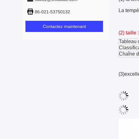
La tempér
86-021-53750132
Contactez maintenant
(2) taill
Tableau d
Classific
Chaîne d
(3)excell