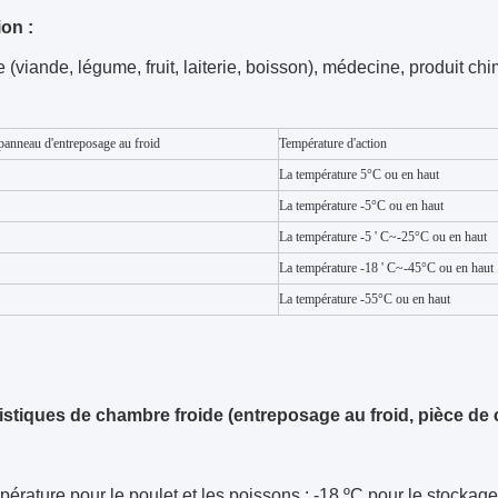
ion :
e (viande, légume, fruit, laiterie, boisson), médecine, produit chi
panneau d'entreposage au froid
Température d'action
La température 5°C ou en haut
La température -5°C ou en haut
La température -5 ' C~-25°C ou en haut
La température -18 ' C~-45°C ou en haut
La température -55°C ou en haut
istiques de chambre froide (entreposage au froid, pièce de 
mpérature pour le poulet et les poissons : -18 ºC pour le stockage