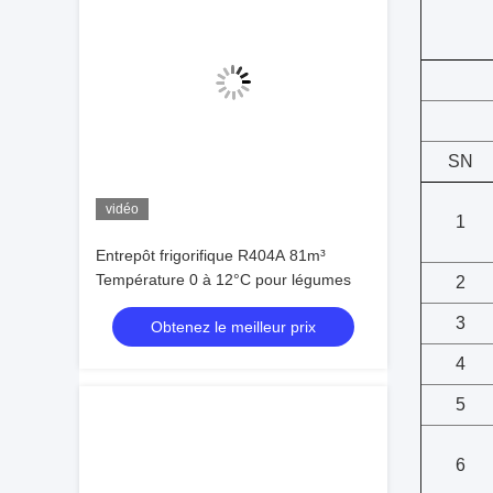
SN
vidéo
1
Entrepôt frigorifique R404A 81m³
Température 0 à 12°C pour légumes
2
3
Obtenez le meilleur prix
4
5
6