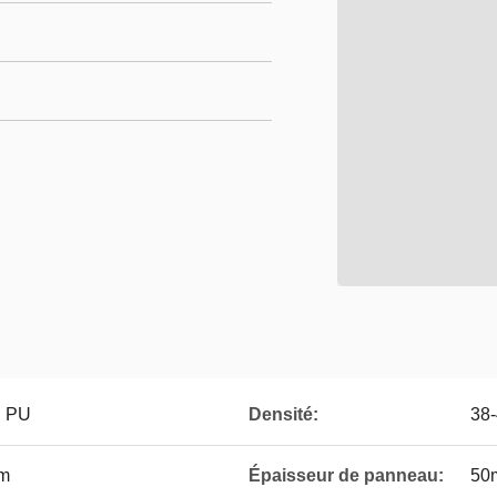
n PU
Densité:
38-
mm
Épaisseur de panneau:
50