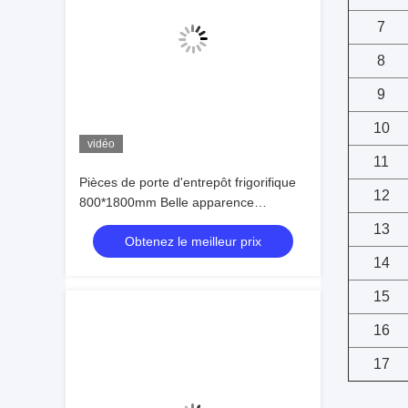
7
8
9
10
vidéo
11
Pièces de porte d'entrepôt frigorifique
12
800*1800mm Belle apparence
Excellente performance d'étanchéité et
13
Obtenez le meilleur prix
d'isolation ，technologie d'entreposage
frigorifique，zones d'entreposage
14
frigorifique，service d'entreposage
15
frigorifique，porte d'entrepôt
frigorifique，entreposage en chambre
16
froide
17