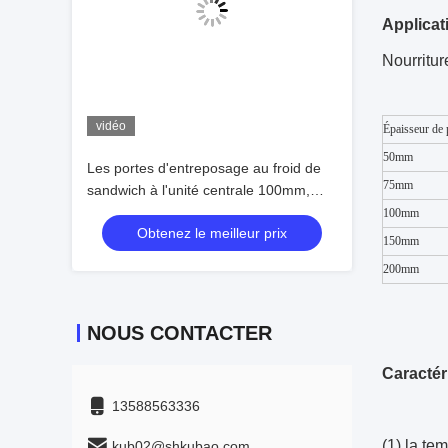
Applicat
Nourritur
vidéo
Épaisseur de 
50mm
Les portes d'entreposage au froid de
75mm
sandwich à l'unité centrale 100mm,
porte isolée lambrisse la chambre
100mm
Obtenez le meilleur prix
froide matérielle de noyau de
150mm
polyuréthane à vendre
200mm
NOUS CONTACTER
Caractér
13588563336
(1) la te
kub02@shkubao.com