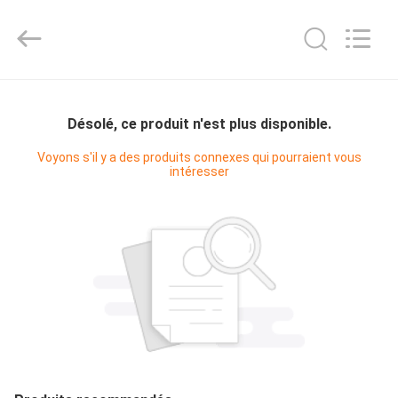
Shanghai KUB
Refrigeration
Equipment
Co.,
Ltd..
All
Rights
Reserved.
MAISON
Désolé, ce produit n'est plus disponible.
PRODUITS
Voyons s'il y a des produits connexes qui pourraient vous
intéresser
VR
SHOW
AU
SUJET
DE
NOUS