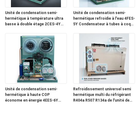
Unité de condensation semi-
Unité de condensation semi-
hermétique à température ultra
hermétique refroidie à l'eau 4FES-
basse à double étage 2CES-4Y
5Y Condensateur à tubes à coque
Congélation profonde -40C
réfrigérateur industriel
Refroidissement
Unité de condensation semi-
Refroidissement universel semi
hermétique à haute COP
hermétique multi du réfrigérant
économe en énergie 4EES-6Y
R404a R507 R134a de l'unité de
Chambre froide à faible
condensation 4DES-7Y
puissance 380V 50Hz