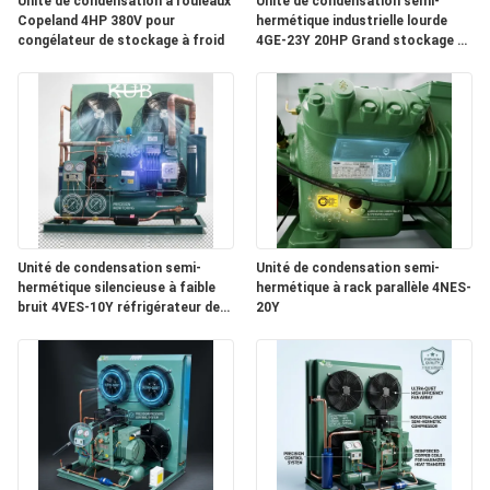
Unité de condensation à rouleaux
Unité de condensation semi-
Copeland 4HP 380V pour
hermétique industrielle lourde
congélateur de stockage à froid
4GE-23Y 20HP Grand stockage à
DEMANDEZ
froid 380V 50Hz
UNE
CITATION
PLAN
DU
Unité de condensation semi-
Unité de condensation semi-
SITE
hermétique silencieuse à faible
hermétique à rack parallèle 4NES-
bruit 4VES-10Y réfrigérateur de
20Y
chambre froide insonorisée 380V
POLITIQUE
DE
CONFIDENTIALITÉ