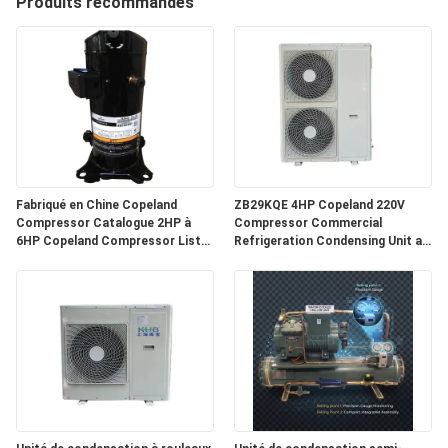
Produits recommandés
VISITE
D'USINE
CONTRÔLE
DE
Fabriqué en Chine Copeland
ZB29KQE 4HP Copeland 220V
QUALITÉ
Compressor Catalogue 2HP à
Compressor Commercial
6HP Copeland Compressor Liste
Refrigeration Condensing Unit air
des prix
Cooled Condenser Unit for Cold
CONTACTEZ-
Room
NOUS
NOUVELLES
CAS