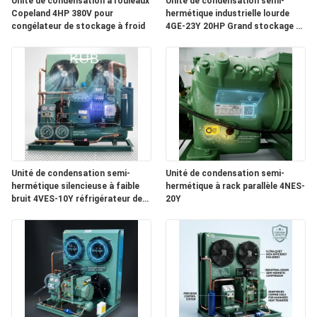
Unité de condensation à rouleaux
Unité de condensation semi-
Copeland 4HP 380V pour
hermétique industrielle lourde
congélateur de stockage à froid
4GE-23Y 20HP Grand stockage à
DEMANDEZ
froid 380V 50Hz
UNE
CITATION
PLAN
DU
Unité de condensation semi-
Unité de condensation semi-
SITE
hermétique silencieuse à faible
hermétique à rack parallèle 4NES-
bruit 4VES-10Y réfrigérateur de
20Y
chambre froide insonorisée 380V
POLITIQUE
DE
CONFIDENTIALITÉ