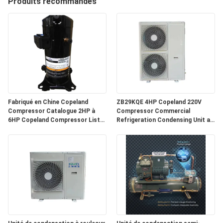
Produits recommandés
VISITE
D'USINE
CONTRÔLE
DE
Fabriqué en Chine Copeland
ZB29KQE 4HP Copeland 220V
QUALITÉ
Compressor Catalogue 2HP à
Compressor Commercial
6HP Copeland Compressor Liste
Refrigeration Condensing Unit air
des prix
Cooled Condenser Unit for Cold
CONTACTEZ-
Room
NOUS
NOUVELLES
CAS