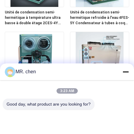
Unité de condensation semi-
Unité de condensation semi-
hermétique à température ultra
hermétique refroidie à l'eau 4FES-
basse à double étage 2CES-4Y
5Y Condensateur à tubes à coque
Congélation profonde -40C
réfrigérateur industriel
Refroidissement
MR. chen
Unité de condensation semi-
Refroidissement universel semi
hermétique à haute COP
hermétique multi du réfrigérant
3:23 AM
économe en énergie 4EES-6Y
R404a R507 R134a de l'unité de
Chambre froide à faible
condensation 4DES-7Y
Good day, what product are you looking for?
puissance 380V 50Hz