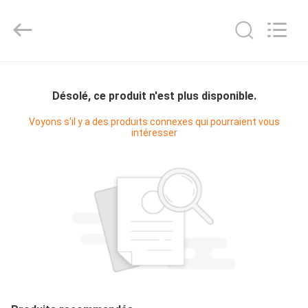
Shanghai KUB
Refrigeration
Equipment
Co.,
Ltd..
All
Rights
Reserved.
MAISON
Désolé, ce produit n'est plus disponible.
PRODUITS
Voyons s'il y a des produits connexes qui pourraient vous
intéresser
VR
SHOW
AU
SUJET
DE
NOUS