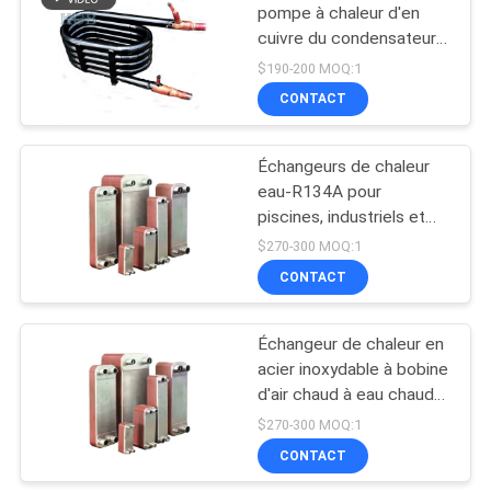
pompe à chaleur d'en
cuivre du condensateur
380V d'échangeur de
$190-200 MOQ:1
chaleur de R404a
CONTACT
Échangeurs de chaleur
eau-R134A pour
piscines, industriels et
marins, échangeurs de
$270-300 MOQ:1
chaleur à plaques
CONTACT
brasées pour piscines
Échangeur de chaleur en
acier inoxydable à bobine
d'air chaud à eau chaude
fabriqué selon ces
$270-300 MOQ:1
spécifications
CONTACT