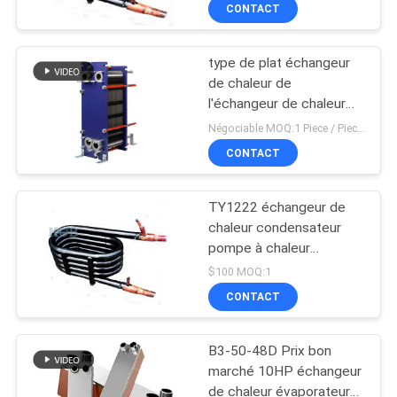
de tube
CONTACT
VISITE
type de plat échangeur
D'USINE
de chaleur de
l'échangeur de chaleur
CONTRÔLE
de plat de bière de
Négociable MOQ:1 Piece / Pieces
l'échangeur de chaleur
DE
CONTACT
BH60H-80D KUB
QUALITÉ
TY1222 échangeur de
chaleur condensateur
CONTACTEZ-
pompe à chaleur
condensateur de cuivre
NOUS
$100 MOQ:1
CONTACT
NOUVELLES
B3-50-48D Prix bon
marché 10HP échangeur
CAS
de chaleur évaporateur