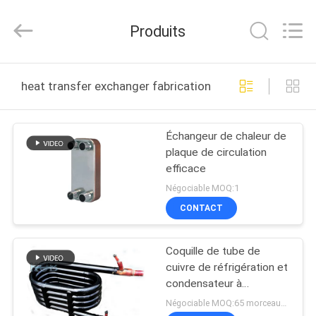
Shanghai KUB
Refrigeration
Equipment
Produits
Co.,
Ltd..
All
Rights
Reserved.
MAISON
heat transfer exchanger fabrication en ligne
PRODUITS
Échangeur de chaleur de
plaque de circulation
VR
efficace
SHOW
Négociable MOQ:1
CONTACT
AU
Coquille de tube de
SUJET
cuivre de réfrigération et
DE
condensateur à
refroidissement par eau
NOUS
Négociable MOQ:65 morceaux/morceaux