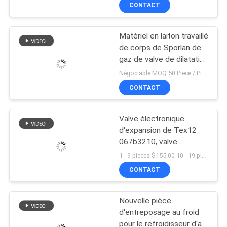
R404A contrôleur
CONTACT
numérique stockage frais
VISITE
0C à 10C
Matériel en laiton travaillé
D'USINE
de corps de Sporlan de
gaz de valve de dilatation
CONTRÔLE
thermique d'Ove-40-
Négociable MOQ:50 Piece / Pieces
Cp100 R407c
DE
CONTACT
QUALITÉ
Valve électronique
d'expansion de Tex12
CONTACTEZ-
067b3210, valve
électronique d'expansion
NOUS
1 - 9 pieces $155.00 10 - 19 pieces $141.00 >= 20 pieces $127.00 MOQ:1 (morceaux)
de climatiseur
CONTACT
automatique industrielle
NOUVELLES
Nouvelle pièce
d'entreposage au froid
CAS
pour le refroidisseur d'air