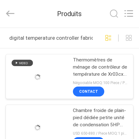
Shanghai KUB
Refrigeration
Equipment
Produits
Co.,
Ltd..
All
Rights
Reserved.
MAISON
digital temperature controller fabrication en ligne
PRODUITS
Thermomètres de
ménage de contrôleur de
VR
température de Xr03cx
SHOW
Digital qui respecte
Négociable MOQ:100 Piece / Pieces
l'environnement
CONTACT
AU
Chambre froide de plain-
SUJET
pied dédiée petite unité
DE
de condensation 5HP
rouleau hermétique
NOUS
USD 650-880 / Piece MOQ:1 pièce