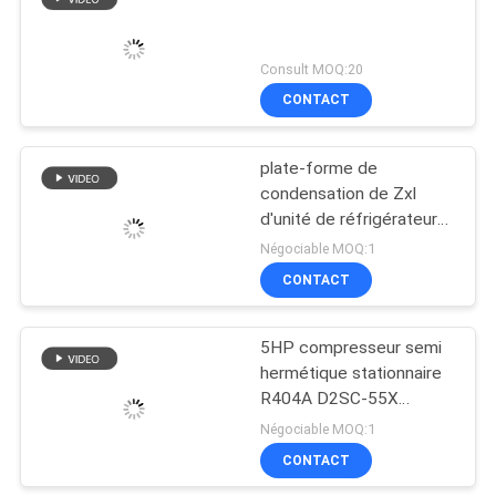
Consult MOQ:20
CONTACT
plate-forme de
condensation de Zxl
d'unité de réfrigérateur
de 5hp ZXL050E R404A
Négociable MOQ:1
de condensateur de
CONTACT
basse température de
réfrigérateur de
copeland commercial
5HP compresseur semi
d'Emerson
hermétique stationnaire
R404A D2SC-55X
réfrigérant
Négociable MOQ:1
CONTACT