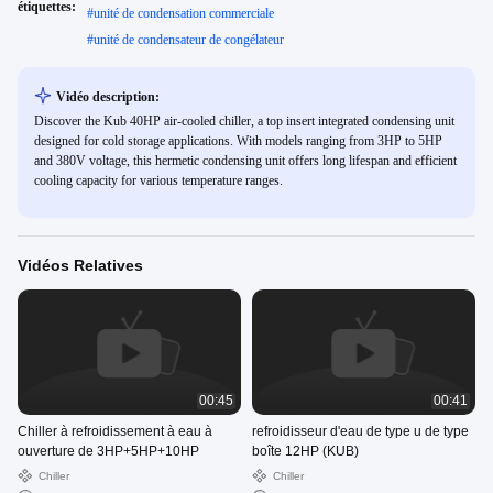
étiquettes:
#
unité de condensation commerciale
#
unité de condensateur de congélateur
Vidéo description:
Discover the Kub 40HP air-cooled chiller, a top insert integrated condensing unit
designed for cold storage applications. With models ranging from 3HP to 5HP
and 380V voltage, this hermetic condensing unit offers long lifespan and efficient
cooling capacity for various temperature ranges.
Vidéos Relatives
00:45
00:41
Chiller à refroidissement à eau à
refroidisseur d'eau de type u de type
ouverture de 3HP+5HP+10HP
boîte 12HP (KUB)
Chiller
Chiller