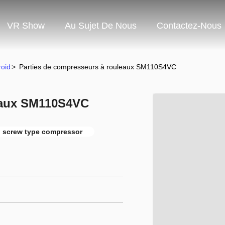
VR Show
Au Sujet De Nous
Contactez-Nous
oid
>
Parties de compresseurs à rouleaux SM110S4VC
leaux SM110S4VC
screw type compressor