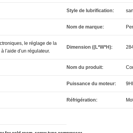
Style de lubrification:
san
Nom de marque:
Per
ctroniques, le réglage de la
Dimension ((L*W*H):
28
à l'aide d'un régulateur.
Nom du produit:
Com
Puissance du moteur:
9H
Réfrigération:
Mo
,
or for cold room
screw type compressor