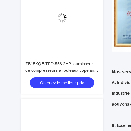
ZB15KQE-TFD-558 2HP fournisseur
de compresseurs à rouleaux copeland
Nos serv
à vendre
Obtenez le meilleur prix
A. Indivi
Industrie 
pouvons e
B. Excell