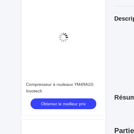
Descri
Compresseur à rouleaux YM49A1G
Invotech
Résu
Obtenez le meilleur prix
Parti