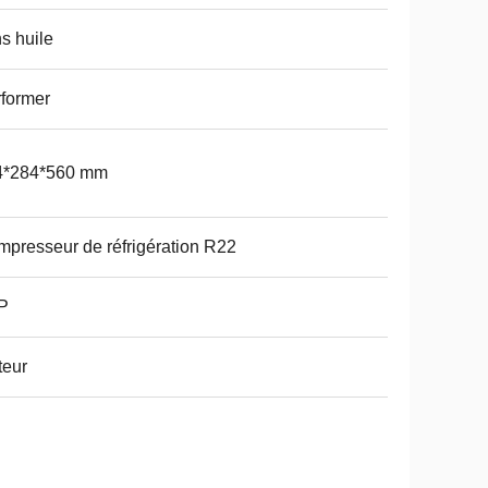
s huile
former
4*284*560 mm
presseur de réfrigération R22
P
teur