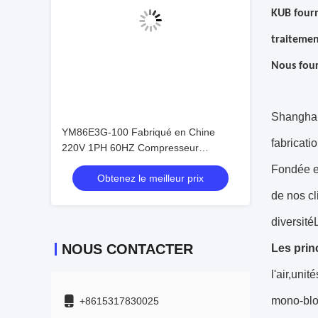
KUB fourn
traitement
Nous four
Shanghai 
YM86E3G-100 Fabriqué en Chine
fabricati
220V 1PH 60HZ Compresseur
Invotech Compresseur de réfrigération
Fondée en
Obtenez le meilleur prix
5HP Compresseur Prix
de nos cl
diversité
NOUS CONTACTER
Les prin
l'air,uni
mono-bl
+8615317830025