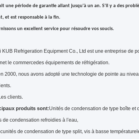
it une période de garantie allant jusqu'à un an. S'il y a des prob
, et est responsable à la fin.
nissons un excellent service pour résoudre vos soucis.
KUB Refrigeration Equipment Co., Ltd est une entreprise de po
on
et le commerce
des équipements de réfrigération.
 2000, nous avons adopté une technologie de pointe au niveau 
ients.
Les clients.
cipaux produits sont:
Unités de condensation de type boîte et d
tés de condensation refroidies à l'eau,
oc
unités de condensation de type split, vis à basse température
l