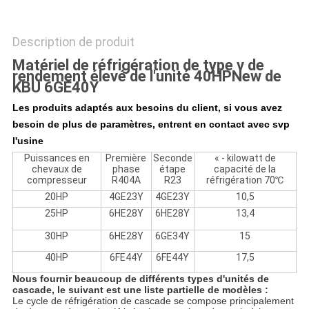
Description de produit
Matériel de réfrigération de type v de
rendement élevé de l'unité 40HPNew de
KBU 6GE40Y
Les produits adaptés aux besoins du client, si vous avez
besoin de plus de paramètres, entrent en contact avec svp
l'usine
Puissances en
Première
Seconde
« - kilowatt de
chevaux de
phase
étape
capacité de la
compresseur
R404A
R23
réfrigération 70℃
20HP
4GE23Y
4GE23Y
10,5
25HP
6HE28Y
6HE28Y
13,4
30HP
6HE28Y
6GE34Y
15
40HP
6FE44Y
6FE44Y
17,5
Nous fournir beaucoup de différents types d'unités de
cascade, le suivant est une liste partielle de modèles :
Le cycle de réfrigération de cascade se compose principalement