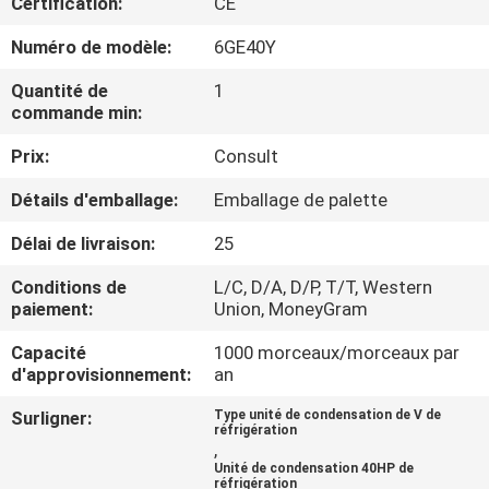
Certification:
CE
VISITE
Numéro de modèle:
6GE40Y
D'USINE
Quantité de
1
commande min:
CONTRÔLE
Prix:
Consult
DE
Détails d'emballage:
Emballage de palette
QUALITÉ
Délai de livraison:
25
Conditions de
L/C, D/A, D/P, T/T, Western
CONTACTEZ-
paiement:
Union, MoneyGram
NOUS
Capacité
1000 morceaux/morceaux par
d'approvisionnement:
an
DEMANDEZ
Surligner:
Type unité de condensation de V de
réfrigération
UNE
,
Unité de condensation 40HP de
CITATION
réfrigération