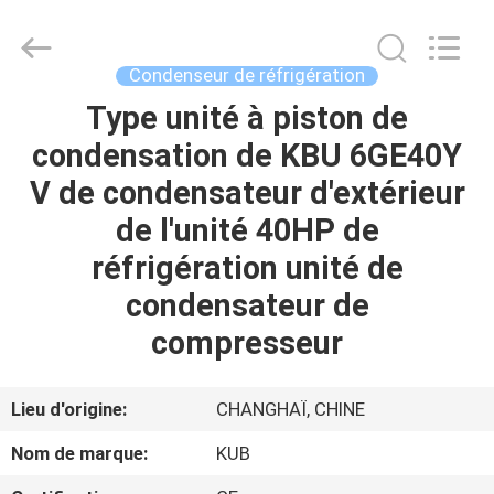
Shanghai KUB
Refrigeration
Equipment
Co.,
Ltd..
Condenseur de réfrigération
All
Rights
Reserved.
Type unité à piston de
MAISON
condensation de KBU 6GE40Y
PRODUITS
V de condensateur d'extérieur
de l'unité 40HP de
VR
réfrigération unité de
SHOW
condensateur de
compresseur
AU
SUJET
Lieu d'origine:
CHANGHAÏ, CHINE
DE
Nom de marque:
KUB
NOUS