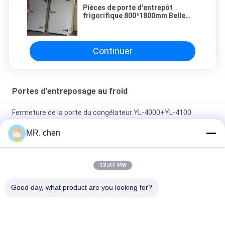
Pièces de porte d'entrepôt
frigorifique 800*1800mm Belle
apparence Excellente
performance d'étanchéité et
d'isolation ，technologie
d'entreposage frigorifique，
Continuer
zones d'entreposage
frigorifique，service
d'entreposage frigorifique，
porte d'entrepôt frigorifique，
entreposage en chambre froide
Portes d'entreposage au froid
Fermeture de la porte du congélateur YL-4000+YL-4100
MR. chen
porte de chambre froide de stabilité de résistance chimique
de conception de Silding de portes d'entreposage au froid de
75mm 100mm 120mm 150mm 200mm
12:47 PM
Entrepôt frigorifique R404A 81m³ Température 0 à 12°C pour
légumes
Good day, what product are you looking for?
Catégories populaires
Tous