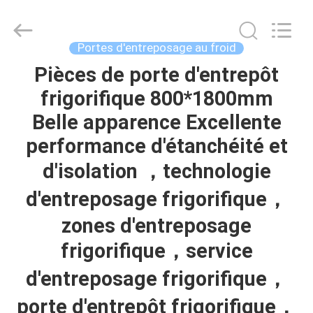
Shanghai KUB
Refrigeration
Equipment
Co.,
Ltd..
Portes d'entreposage au froid
All
Rights
Reserved.
Pièces de porte d'entrepôt
MAISON
frigorifique 800*1800mm
PRODUITS
Belle apparence Excellente
performance d'étanchéité et
VR
d'isolation ，technologie
SHOW
d'entreposage frigorifique，
zones d'entreposage
AU
frigorifique，service
SUJET
d'entreposage frigorifique，
DE
NOUS
porte d'entrepôt frigorifique，