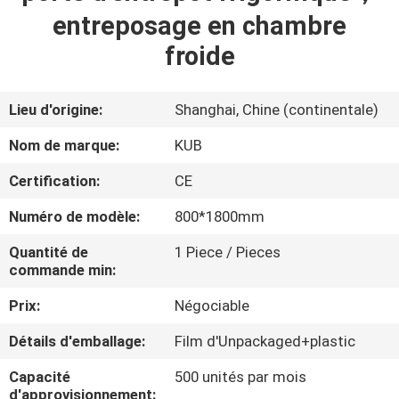
entreposage en chambre
VISITE
froide
D'USINE
Lieu d'origine:
Shanghai, Chine (continentale)
CONTRÔLE
Nom de marque:
KUB
DE
Certification:
CE
QUALITÉ
Numéro de modèle:
800*1800mm
CONTACTEZ-
Quantité de
1 Piece / Pieces
commande min:
NOUS
Prix:
Négociable
DEMANDEZ
Détails d'emballage:
Film d'Unpackaged+plastic
UNE
Capacité
500 unités par mois
CITATION
d'approvisionnement: