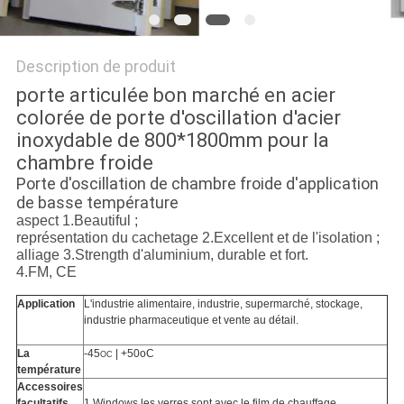
Description de produit
porte articulée bon marché en acier
colorée de porte d'oscillation d'acier
inoxydable de 800*1800mm pour la
chambre froide
Porte d'oscillation de chambre froide d'application
de basse température
aspect 1.Beautiful ;
représentation du cachetage 2.Excellent et de l'isolation ;
alliage 3.Strength d'aluminium, durable et fort.
4.FM, CE
Application
L'industrie alimentaire, industrie, supermarché, stockage,
industrie pharmaceutique et vente au détail.
La
-45
| +50oC
OC
température
Accessoires
facultatifs
1.Windows les verres sont avec le film de chauffage