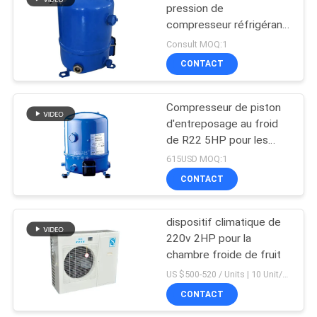
pression de
compresseur réfrigérant
14
de climatiseur de 50hz
Consult MOQ:1
R22
D dactylographient
CONTACT
le vaporisateur
Compresseur de piston
d'entreposage au froid
de R22 5HP pour les
unités de condensation
615USD MOQ:1
de congélateur
CONTACT
36
échangeur de
dispositif climatique de
220v 2HP pour la
chaleur à plaques
chambre froide de fruit
US $500-520 / Units | 10 Unit/Units (Min. Order) MOQ:1 unité/unité
CONTACT