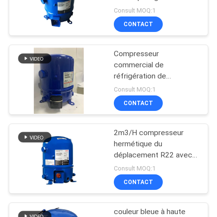
des cylindres R22
Consult MOQ:1
DEMANDEZ
CONTACT
37
UNE
Unités de
Compresseur
CITATION
commercial de
condensation
réfrigération de
compresseur hermétique
PLAN
refroidies à l'eau
Consult MOQ:1
de rouleau de MT72 R22
CONTACT
DU
SITE
2m3/H compresseur
21
hermétique du
POLITIQUE
Vaporisateurs de
déplacement R22 avec 4
cylindres
DE
Consult MOQ:1
pièce fraîche
CONTACT
CONFIDENTIALITÉ
couleur bleue à haute