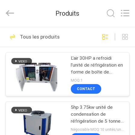
Shanghai KUB
Refrigeration
Equipment
Produits
Co.,
Ltd..
All
Rights
Reserved.
MAISON
118
Tous les produits
condenseur de
PRODUITS
réfrigération
L'air 30HP a refroidi
l'unité de réfrigération en
VR
forme de boîte de
SHOW
condensation d'unités
MOQ:1
CONTACT
32
AU
Petite unité de
5hp 3.75kw unité de
SUJET
condensation de
DE
condensation
réfrigération de 5 tonnes
Bfs51 Ca0500 pour des
NOUS
Négociable MOQ:10 unités/unité