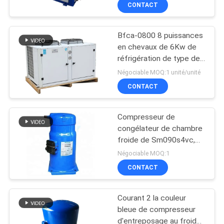
restaurants d'hôtels
CONTACT
VISITE
Bfca-0800 8 puissances
D'USINE
14
en chevaux de 6Kw de
réfrigération de type de
Unité de
CONTRÔLE
condensation de l'unité U
Négociable MOQ:1 unité/unité
condensation semi
semi - compresseur
DE
CONTACT
hermétique pour le
hermétique
QUALITÉ
coldroom
Compresseur de
congélateur de chambre
CONTACTEZ-
froide de Sm090s4vc,
74
type d'universel de
NOUS
Négociable MOQ:1
compresseur de
Unité de
CONTACT
climatiseur
NOUVELLES
condensation
Courant 2 la couleur
refroidie par air
bleue de compresseur
CAS
d'entreposage au froid