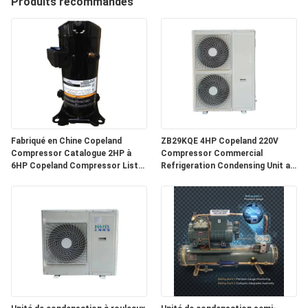
Produits recommandés
VISITE
D'USINE
CONTRÔLE
DE
Fabriqué en Chine Copeland
ZB29KQE 4HP Copeland 220V
QUALITÉ
Compressor Catalogue 2HP à
Compressor Commercial
6HP Copeland Compressor Liste
Refrigeration Condensing Unit air
des prix
Cooled Condenser Unit for Cold
CONTACTEZ-
Room
NOUS
NOUVELLES
CAS