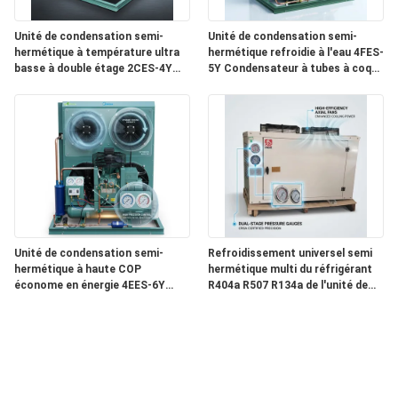
Unité de condensation semi-
Unité de condensation semi-
hermétique à température ultra
hermétique refroidie à l'eau 4FES-
basse à double étage 2CES-4Y
5Y Condensateur à tubes à coque
Congélation profonde -40C
réfrigérateur industriel
Refroidissement
Unité de condensation semi-
Refroidissement universel semi
hermétique à haute COP
hermétique multi du réfrigérant
économe en énergie 4EES-6Y
R404a R507 R134a de l'unité de
Chambre froide à faible
condensation 4DES-7Y
puissance 380V 50Hz