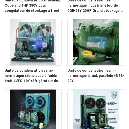
Unité de condensation à rouleaux
Unité de condensation semi-
Copeland 4HP 380V pour
hermétique industrielle lourde
congélateur de stockage à froid
4GE-23Y 20HP Grand stockage à
DEMANDEZ
froid 380V 50Hz
UNE
CITATION
PLAN
DU
Unité de condensation semi-
Unité de condensation semi-
SITE
hermétique silencieuse à faible
hermétique à rack parallèle 4NES-
bruit 4VES-10Y réfrigérateur de
20Y
chambre froide insonorisée 380V
POLITIQUE
DE
CONFIDENTIALITÉ