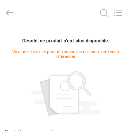
Shanghai KUB
Refrigeration
Equipment
Co.,
Ltd..
All
Rights
Reserved.
MAISON
Désolé, ce produit n'est plus disponible.
PRODUITS
Voyons s'il y a des produits connexes qui pourraient vous
intéresser
VR
SHOW
AU
SUJET
DE
NOUS