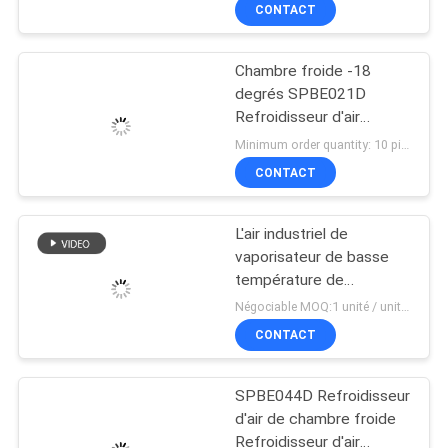
froide
CONTACT
VISITE
Chambre froide -18
D'USINE
degrés SPBE021D
Refroidisseur d'air
CONTRÔLE
électrique 2 chevaux
Minimum order quantity: 10 pieces $422.00 - $525.00 | 2 Piece/Pieces (Min. Order) MOQ:1
Machine de
DE
CONTACT
refroidissement d'air
QUALITÉ
Murale avec boîtier en
aluminium
L'air industriel de
vaporisateur de basse
CONTACTEZ-
température de
refroidisseur d'air de Kub
NOUS
Négociable MOQ:1 unité / unités
SPBE044D a refroidi le
CONTACT
vaporisateur pour des
NOUVELLES
unités de congélateur de
chambre froide
SPBE044D Refroidisseur
d'air de chambre froide
CAS
Refroidisseur d'air