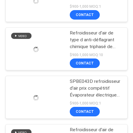
d'évaporation
$900-1,000 MOQ:1
DEMANDEZ
CONTACT
UNE
Refroidisseur d'air de
CITATION
type d anti-déflagrant
chimique triphasé de
chambre froide du
PLAN
$900-1,000 MOQ:10
vaporisateur R404a
CONTACT
DU
SITE
SPBE043D refroidisseur
d'air prix compétitif
POLITIQUE
Évaporateur électrique
pour chambre froide
DE
$900-1,000 MOQ:1
Chambre congélateur
CONTACT
CONFIDENTIALITÉ
Refrigeration et pièces
échangeuses de chaleur
Refroidisseur d'air de