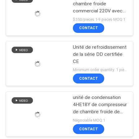
chambre froide
commercial 220V avec
ventilateur unique pour la
$350/pieces 1-9 pieces MOQ:1
réfrigération
CONTACT
Unité de refroidissement
de la série DD certifiée
CE
Minimum order quantity: 1 piece $127.00-1,970.00 MOQ:1 jeu
CONTACT
unité de condensation
4HE18Y de compresseur
de chambre froide de
420v R404A
Négociable MOQ:1
CONTACT