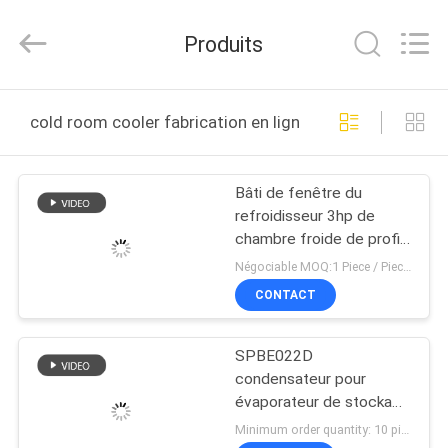
Shanghai KUB
Refrigeration
Equipment
Produits
Co.,
Ltd..
All
Rights
Reserved.
MAISON
cold room cooler fabrication en ligne
PRODUITS
Bâti de fenêtre du
refroidisseur 3hp de
VR
chambre froide de profil
SHOW
haut 380/400 VCA
Négociable MOQ:1 Piece / Pieces
actionnant Voltag pour
CONTACT
l'ingénierie
AU
d'entreposage au froid
SPBE022D
SUJET
condensateur pour
DE
évaporateur de stockage
au froid pour chambre
NOUS
Minimum order quantity: 10 pieces $422.00 - $525.00 | 2 Piece/Pieces (Min. Order) MOQ:10 pièces