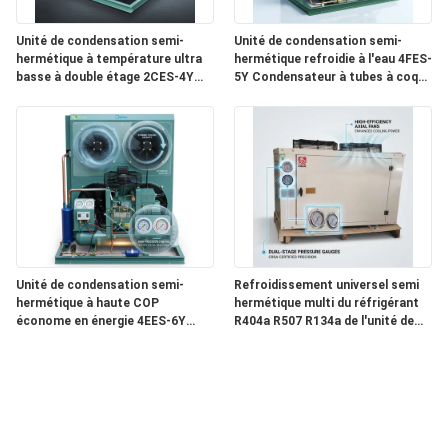
Unité de condensation semi-
Unité de condensation semi-
hermétique à température ultra
hermétique refroidie à l'eau 4FES-
basse à double étage 2CES-4Y
5Y Condensateur à tubes à coque
Congélation profonde -40C
réfrigérateur industriel
Refroidissement
Unité de condensation semi-
Refroidissement universel semi
hermétique à haute COP
hermétique multi du réfrigérant
économe en énergie 4EES-6Y
R404a R507 R134a de l'unité de
Chambre froide à faible
condensation 4DES-7Y
puissance 380V 50Hz