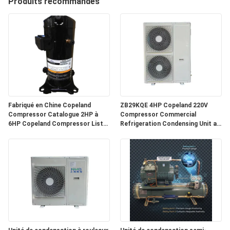
Produits recommandés
VISITE
D'USINE
CONTRÔLE
DE
Fabriqué en Chine Copeland
ZB29KQE 4HP Copeland 220V
QUALITÉ
Compressor Catalogue 2HP à
Compressor Commercial
6HP Copeland Compressor Liste
Refrigeration Condensing Unit air
des prix
Cooled Condenser Unit for Cold
CONTACTEZ-
Room
NOUS
NOUVELLES
CAS