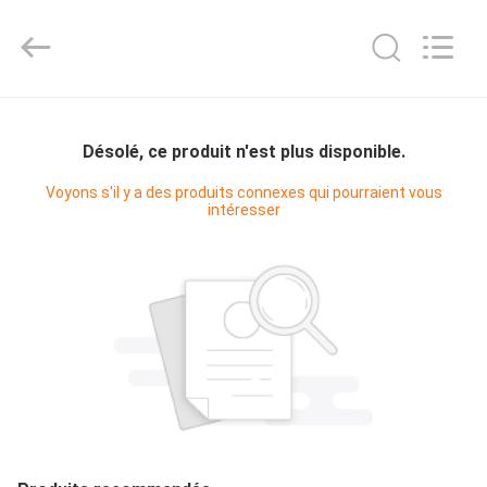
Shanghai KUB
Refrigeration
Equipment
Co.,
Ltd..
All
Rights
Reserved.
MAISON
Désolé, ce produit n'est plus disponible.
PRODUITS
Voyons s'il y a des produits connexes qui pourraient vous
intéresser
VR
SHOW
AU
SUJET
DE
NOUS