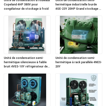
Unité de condensation à rouleaux
Unité de condensation semi-
Copeland 4HP 380V pour
hermétique industrielle lourde
congélateur de stockage à froid
4GE-23Y 20HP Grand stockage à
DEMANDEZ
froid 380V 50Hz
UNE
CITATION
PLAN
DU
Unité de condensation semi-
Unité de condensation semi-
SITE
hermétique silencieuse à faible
hermétique à rack parallèle 4NES-
bruit 4VES-10Y réfrigérateur de
20Y
chambre froide insonorisée 380V
POLITIQUE
DE
CONFIDENTIALITÉ