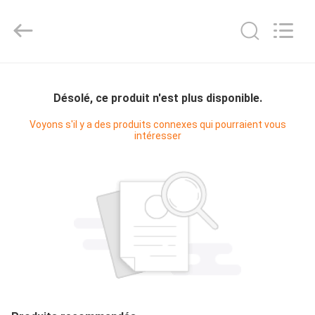
Shanghai KUB
Refrigeration
Equipment
Co.,
Ltd..
All
Rights
Reserved.
MAISON
Désolé, ce produit n'est plus disponible.
PRODUITS
Voyons s'il y a des produits connexes qui pourraient vous
intéresser
VR
SHOW
AU
SUJET
DE
NOUS