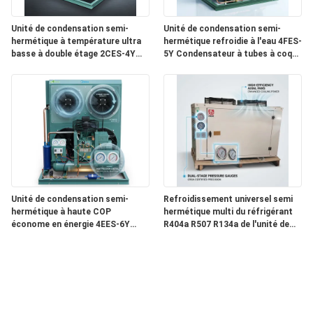
Unité de condensation semi-
Unité de condensation semi-
hermétique à température ultra
hermétique refroidie à l'eau 4FES-
basse à double étage 2CES-4Y
5Y Condensateur à tubes à coque
Congélation profonde -40C
réfrigérateur industriel
Refroidissement
Unité de condensation semi-
Refroidissement universel semi
hermétique à haute COP
hermétique multi du réfrigérant
économe en énergie 4EES-6Y
R404a R507 R134a de l'unité de
Chambre froide à faible
condensation 4DES-7Y
puissance 380V 50Hz