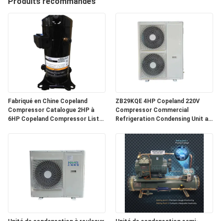
Produits recommandés
VISITE
D'USINE
CONTRÔLE
DE
Fabriqué en Chine Copeland
ZB29KQE 4HP Copeland 220V
QUALITÉ
Compressor Catalogue 2HP à
Compressor Commercial
6HP Copeland Compressor Liste
Refrigeration Condensing Unit air
des prix
Cooled Condenser Unit for Cold
CONTACTEZ-
Room
NOUS
NOUVELLES
CAS