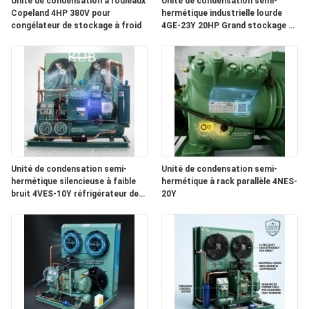
Unité de condensation à rouleaux
Unité de condensation semi-
Copeland 4HP 380V pour
hermétique industrielle lourde
congélateur de stockage à froid
4GE-23Y 20HP Grand stockage à
DEMANDEZ
froid 380V 50Hz
UNE
CITATION
PLAN
DU
Unité de condensation semi-
Unité de condensation semi-
SITE
hermétique silencieuse à faible
hermétique à rack parallèle 4NES-
bruit 4VES-10Y réfrigérateur de
20Y
chambre froide insonorisée 380V
POLITIQUE
DE
CONFIDENTIALITÉ